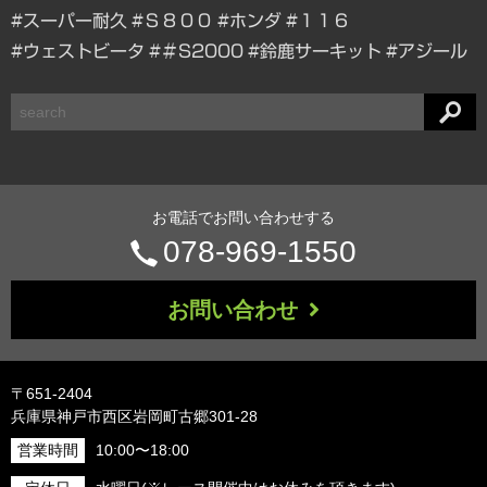
#スーパー耐久
#Ｓ８００
#ホンダ
#１１６
#ウェストビータ
#＃S2000
#鈴鹿サーキット
#アジール
検
索
お電話でお問い合わせする
電
078-969-1550
話
お問い合わせ
番
号：
〒651-2404
兵庫県神戸市西区岩岡町古郷301-28
営業時間
10:00〜18:00