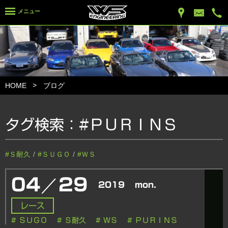
メニュー
HOME
ブログ
タグ検索：
#ＰＵＲＩＮＳ
#Ｓ耐久
#ＳＵＧＯ
#ＷＳ
／
04
29
2019
mon.
レース
# ＳＵＧＯ
# Ｓ耐久
# ＷＳ
# ＰＵＲＩＮＳ