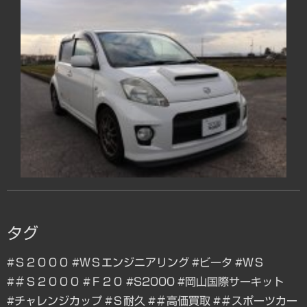
タグ
#Ｓ２０００
#ＷＳエンジニアリング
#ビータ
#ＷＳ
#＃Ｓ２０００
#Ｆ２０
#S2000
#岡山国際サーキット
#チャレンジカップ
#Ｓ耐久
#＃高価買取
#＃スポーツカー