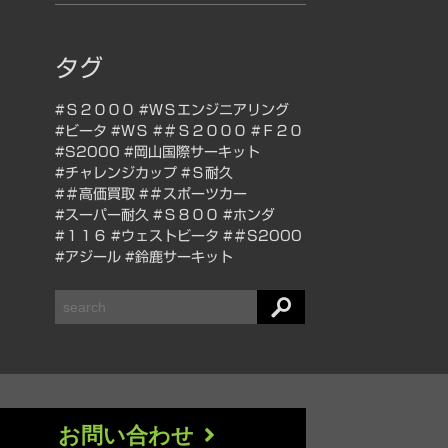
タグ
#Ｓ２０００
#ＷＳエンジニアリング
#ビータ
#ＷＳ
#＃Ｓ２０００
#Ｆ２０
#S2000
#岡山国際サーキット
#チャレンジカップ
#Ｓ耐久
#＃高価買取
#＃スポーツカー
#スーパー耐久
#Ｓ８００
#ホンダ
#１１６
#ウェストビータ
#＃S2000
#アジール
#鈴鹿サーキット
検
索
お問い合わせ