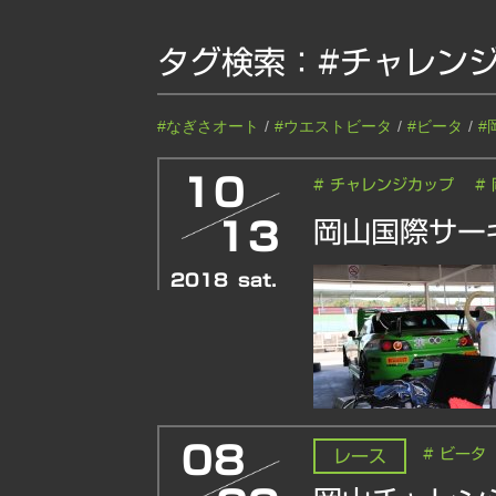
タグ検索：
#チャレン
#なぎさオート
#ウエストビータ
#ビータ
#
10
# チャレンジカップ
#
13
岡山国際サー
2018
sat.
08
# ビータ
レース