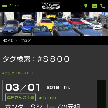
メニュー
HOME
ブログ
タグ検索：
#Ｓ８００
#ホンダ
#Ｓ６００
／
03
01
2019
fri.
車屋さんの仕事
# Ｓ８００
ホンダ Ｓシリーズの元祖