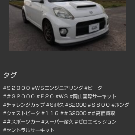
タグ
#Ｓ２０００
#ＷＳエンジニアリング
#ビータ
#＃Ｓ２０００
#Ｆ２０
#ＷＳ
#岡山国際サーキット
#チャレンジカップ
#Ｓ耐久
#S2000
#Ｓ８００
#ホンダ
#ウェストビータ
#１１６
#＃S2000
#＃高価買取
#＃スポーツカー
#スーパー耐久
#ゼロエミッション
#セントラルサーキット