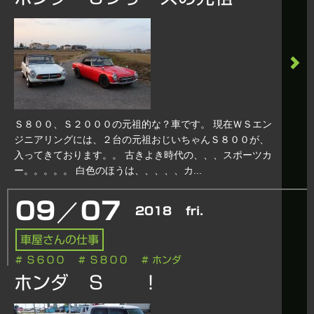
Ｓ８００、Ｓ２０００の元祖的な？車です。 現在ＷＳエン
ジニアリングには、２台の元祖おじいちゃんＳ８００が、
入ってきております。。 古きよき時代の、、、スポーツカ
ー。。。。。 白色のほうは、、、、、カ...
／
09
07
2018
fri.
車屋さんの仕事
# Ｓ６００
# Ｓ８００
# ホンダ
ホンダ Ｓ ！