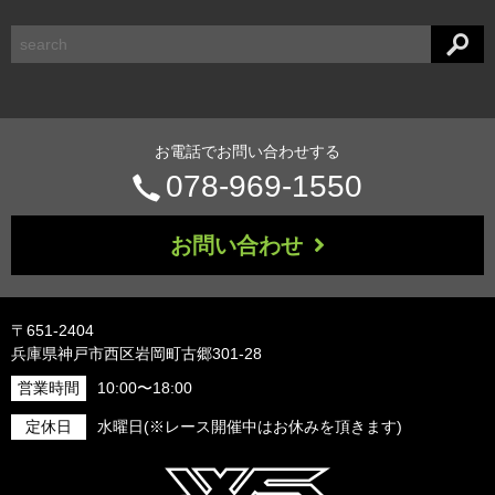
検
索
お電話でお問い合わせする
電
078-969-1550
話
お問い合わせ
番
号：
〒651-2404
兵庫県神戸市西区岩岡町古郷301-28
営業時間
10:00〜18:00
定休日
水曜日(※レース開催中はお休みを頂きます)