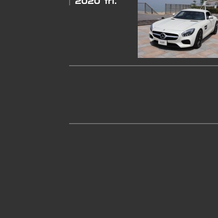
2020
fri.