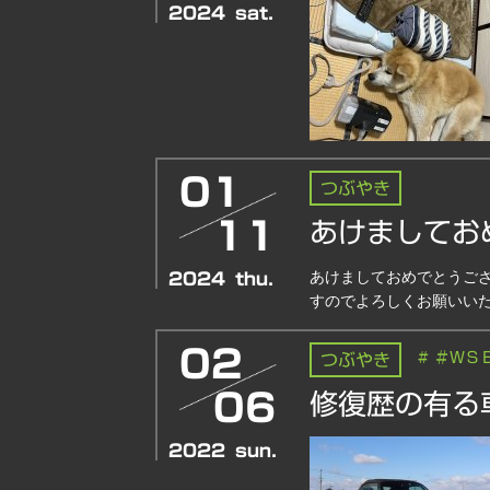
2024
sat.
01
つぶやき
11
あけましてお
あけましておめでとうござ
2024
thu.
すのでよろしくお願いい
02
# ＃ＷＳ
つぶやき
06
修復歴の有る
2022
sun.