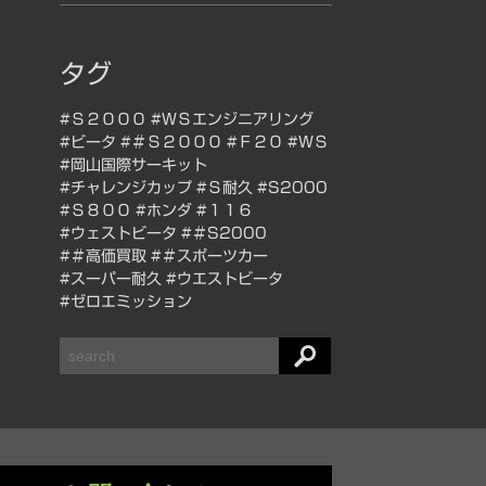
タグ
#Ｓ２０００
#ＷＳエンジニアリング
#ビータ
#＃Ｓ２０００
#Ｆ２０
#ＷＳ
#岡山国際サーキット
#チャレンジカップ
#Ｓ耐久
#S2000
#Ｓ８００
#ホンダ
#１１６
#ウェストビータ
#＃S2000
#＃高価買取
#＃スポーツカー
#スーパー耐久
#ウエストビータ
#ゼロエミッション
検
索