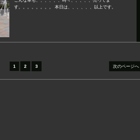
こんな車も、、、、、、時々、、、、、売ってま
す。。。。。。。。 本日は、、、、、、以上です。
1
2
3
次のページへ