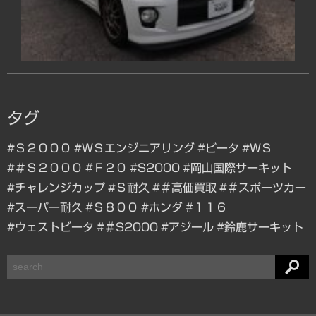
タグ
#Ｓ２０００
#ＷＳエンジニアリング
#ビータ
#ＷＳ
#＃Ｓ２０００
#Ｆ２０
#S2000
#岡山国際サーキット
#チャレンジカップ
#Ｓ耐久
#＃高価買取
#＃スポーツカー
#スーパー耐久
#Ｓ８００
#ホンダ
#１１６
#ウェストビータ
#＃S2000
#アジール
#鈴鹿サーキット
検
索