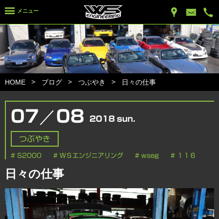
メニュー
HOME
ブログ
つぶやき
日々の仕事
／
07
08
2018
sun.
つぶやき
# S2000
# ＷＳエンジニアリング
# wseg
# １１６
日々の仕事