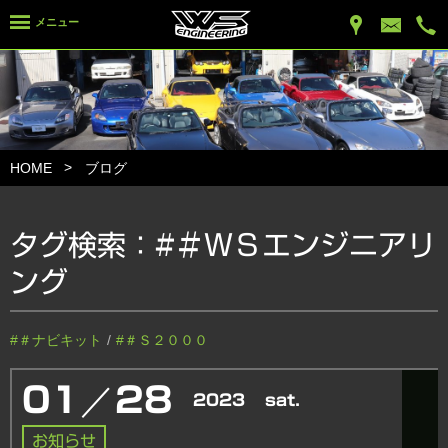
メニュー
HOME
ブログ
タグ検索：
#＃ＷＳエンジニアリ
ング
#＃ナビキット
#＃Ｓ２０００
／
01
28
2023
sat.
お知らせ