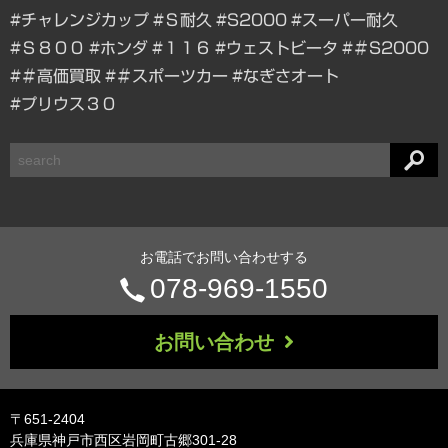
#チャレンジカップ
#Ｓ耐久
#S2000
#スーパー耐久
#Ｓ８００
#ホンダ
#１１６
#ウェストビータ
#＃S2000
#＃高価買取
#＃スポーツカー
#なぎさオート
#プリウス３０
検
索
お電話でお問い合わせする
電
078-969-1550
話
お問い合わせ
番
号：
〒651-2404
兵庫県神戸市西区岩岡町古郷301-28