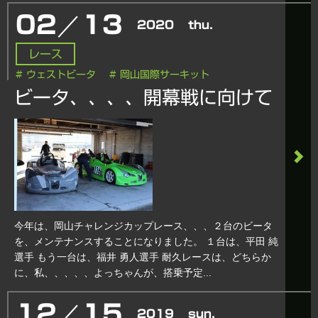
／
02
13
2020
thu.
レース
# ウェストビータ
# 岡山国際サーキット
ビータ、、、、開幕戦に向けて
今年は、岡山チャレンジカップレース、、、２台のビータ
を、メンテナンスすることになりました。 １台は、平田 純
選手 もう一台は、福井 勇人選手 耐久レースは、どちらか
に、私、、、、、よっちゃんが、搭乗予定...
／
12
15
2019
sun.