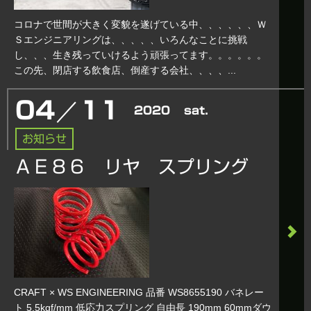
コロナで世間が大きく変貌を遂げている中、、、、、、Ｗ
Ｓエンジニアリングは、、、、、いろんなことに挑戦
し、、、生き残っていけるよう頑張ってます。。。。。。
この先、閉店する飲食店、倒産する会社、、、、...
／
04
11
2020
sat.
お知らせ
ＡＥ８６ リヤ スプリング
CRAFT × WS ENGINEERING 品番 WS8655190 バネレー
ト 5.5kgf/mm 低応力スプリング 自由長 190mm 60mmダウ