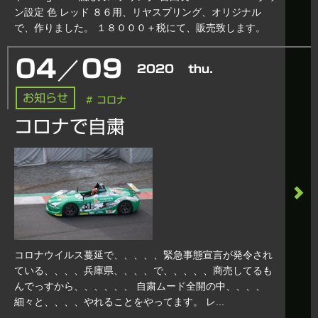
ン設定 色 レッド ８６用、リヤスプリング、オリジナル
で、作りました。 １８０００＋税にて、販売致します。
／
04
09
2020
thu.
お知らせ
# コロナ
コロナで自粛
コロナウイルス蔓延で、、、、、緊急事態宣言が発令され
ている、、、、兵庫県、、、、で、、、、、商売してるも
んでっすから、、、、、、 自粛ムード全開の中、、、、
細々と、、、、やれることをやってます。 レ...