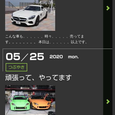
こんな車も、、、、、、時々、、、、、売ってま
す。。。。。。。。 本日は、、、、、、以上です。
／
05
25
2020
mon.
つぶやき
頑張って、やってます