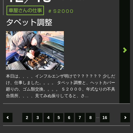
車屋さんの仕事
# Ｓ２０００
タペット調整
本日は、、、、インフルエンザ明けで？？？？？？ 少しだ
け、仕事しました。。。。 タペット調整と、ヘットカバー
廻りの、ゴム類交換。。。。 Ｓ２０００、年式なりの不具
合箇所、、、、見てみぬ振りしてると、さ...
...
2
3
4
5
6
7
8
16