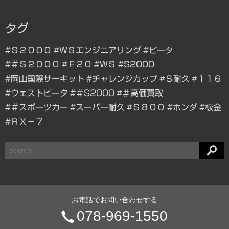
タグ
#Ｓ２０００
#ＷＳエンジニアリング
#ビータ
#＃Ｓ２０００
#Ｆ２０
#ＷＳ
#S2000
#岡山国際サーキット
#チャレンジカップ
#Ｓ耐久
#１１６
#ウェストビータ
#＃S2000
#＃高価買取
#＃スポーツカー
#スーパー耐久
#Ｓ８００
#ホンダ
#板金
#ＲＸ－７
検
索
お電話でお問い合わせする
電
078-969-1550