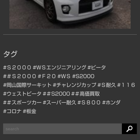
タグ
#Ｓ２０００
#ＷＳエンジニアリング
#ビータ
#＃Ｓ２０００
#Ｆ２０
#ＷＳ
#S2000
#岡山国際サーキット
#チャレンジカップ
#Ｓ耐久
#１１６
#ウェストビータ
#＃S2000
#＃高価買取
#＃スポーツカー
#スーパー耐久
#Ｓ８００
#ホンダ
#コロナ
#板金
検
索