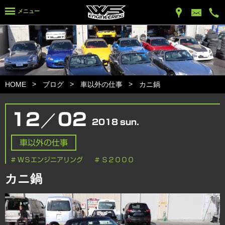
メニュー
HOME
ブログ
車以外の仕事
カニ鍋
／
12
02
2018
sun.
車以外の仕事
# ＷＳエンジニアリング
# Ｓ２０００
カニ鍋