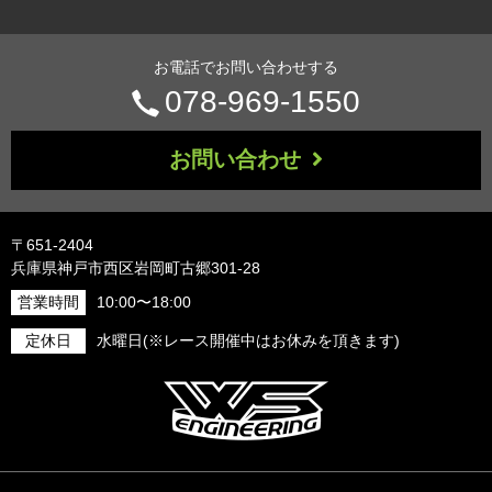
お電話でお問い合わせする
電
078-969-1550
話
お問い合わせ
番
号：
〒651-2404
兵庫県神戸市西区岩岡町古郷301-28
営業時間
10:00〜18:00
定休日
水曜日(※レース開催中はお休みを頂きます)