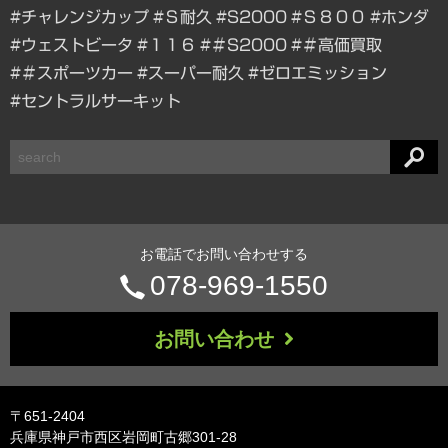
#チャレンジカップ
#Ｓ耐久
#S2000
#Ｓ８００
#ホンダ
#ウェストビータ
#１１６
#＃S2000
#＃高価買取
#＃スポーツカー
#スーパー耐久
#ゼロエミッション
#セントラルサーキット
検
索
お電話でお問い合わせする
電
078-969-1550
話
お問い合わせ
番
号：
〒651-2404
兵庫県神戸市西区岩岡町古郷301-28