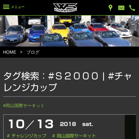
メニュー
HOME
ブログ
タグ検索：
#Ｓ２０００
|
#チャ
レンジカップ
#岡山国際サーキット
／
10
13
2018
sat.
# チャレンジカップ
# 岡山国際サーキット