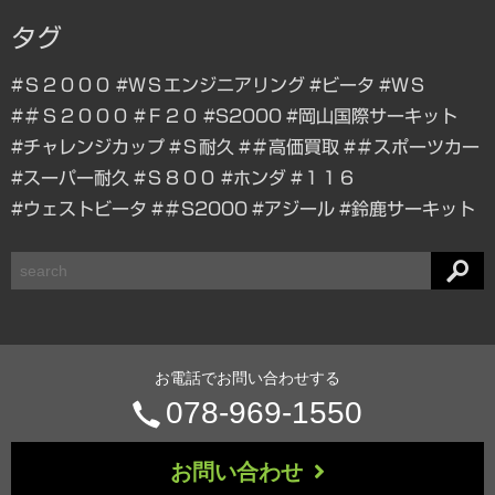
タグ
#Ｓ２０００
#ＷＳエンジニアリング
#ビータ
#ＷＳ
#＃Ｓ２０００
#Ｆ２０
#S2000
#岡山国際サーキット
#チャレンジカップ
#Ｓ耐久
#＃高価買取
#＃スポーツカー
#スーパー耐久
#Ｓ８００
#ホンダ
#１１６
#ウェストビータ
#＃S2000
#アジール
#鈴鹿サーキット
検
索
お電話でお問い合わせする
電
078-969-1550
話
お問い合わせ
番