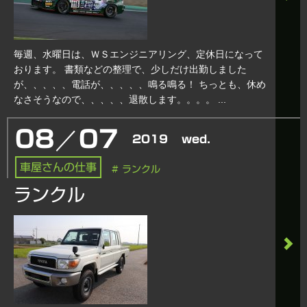
毎週、水曜日は、ＷＳエンジニアリング、定休日になって
おります。 書類などの整理で、少しだけ出勤しました
が、、、、、電話が、、、、、鳴る鳴る！ ちっとも、休め
なさそうなので、、、、、退散します。。。。 ...
／
08
07
2019
wed.
車屋さんの仕事
# ランクル
ランクル