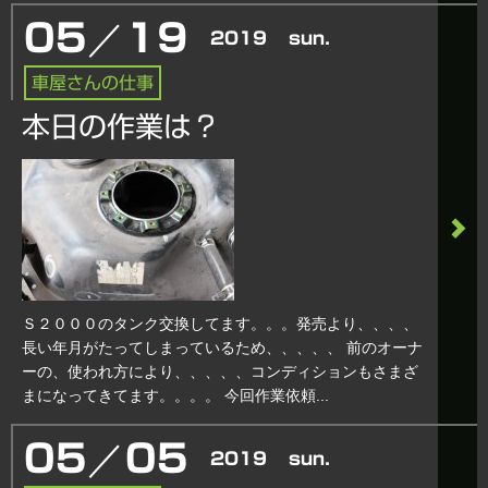
／
05
19
2019
sun.
車屋さんの仕事
本日の作業は？
Ｓ２０００のタンク交換してます。。。発売より、、、、
長い年月がたってしまっているため、、、、、 前のオーナ
ーの、使われ方により、、、、、コンディションもさまざ
まになってきてます。。。。 今回作業依頼...
／
05
05
2019
sun.