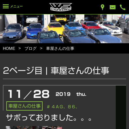
メニュー
HOME
ブログ
車屋さんの仕事
2ページ目 |
車屋さんの仕事
／
11
28
2019
thu.
車屋さんの仕事
# ４ＡＧ、８６、
サボっておりました。。。